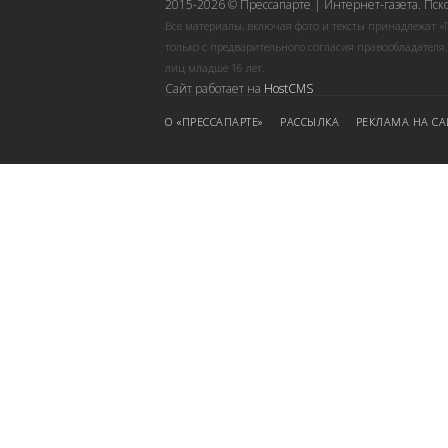
2015-2026 © Прессапарте | Интернет-газета. Пск
Все материалы, включая фото и тексты принадлежат «
только с предварительного согласия правообладателя
лиц младше 16 лет.
Сайт работает на
HostCMS
О «ПРЕССАПАРТЕ»
РАССЫЛКА
РЕКЛАМА НА СА