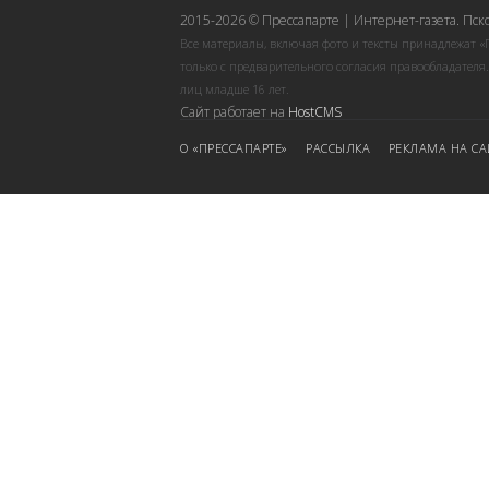
2015-2026 © Прессапарте | Интернет-газета. Пск
Все материалы, включая фото и тексты принадлежат «
только с предварительного согласия правообладателя
лиц младше 16 лет.
Сайт работает на
HostCMS
О «ПРЕССАПАРТЕ»
РАССЫЛКА
РЕКЛАМА НА СА