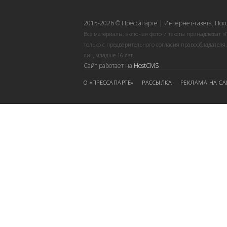
2015-2026 © Прессапарте | Интернет-газета. Пск
Все материалы, включая фото и тексты принадлежат «
только с предварительного согласия правообладателя
лиц младше 16 лет.
Сайт работает на
HostCMS
О «ПРЕССАПАРТЕ»
РАССЫЛКА
РЕКЛАМА НА СА