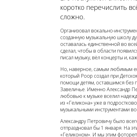
коротко перечислить всё
сложно.
Организовал вокально-инструме
созданную музыкальную школу ду
оставалась единственной во всей
сделал, чтобы в области появил
писал музыку, вёл концерты и, каж
Но, наверное, самым любимым ег
который Роор создал при Детско
помощи детям, оставшимся без 
Завеличье. Именно Александр Пе
любовью к музыке вселил надежду
из «Геликона» уже в подростковом
музыкальными инструментами во 
Александру Петровичу было всег
отпраздновал бы 1 января. На э
«Геликоном». И мы этим фотореп