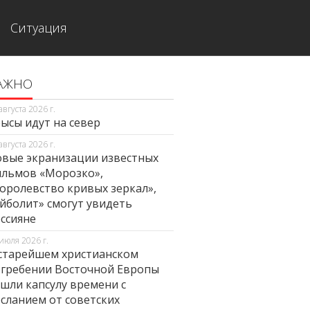
Ситуация
АЖНО
августа 2026 г.
ысы идут на север
августа 2026 г.
вые экранизации известных
льмов «Морозко»,
оролевство кривых зеркал»,
йболит» смогут увидеть
ссияне
июля 2026 г.
старейшем христианском
гребении Восточной Европы
шли капсулу времени с
сланием от советских