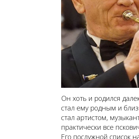
Он хоть и родился далек
стал ему родным и близк
стал артистом, музыкант
практически все пскович
Его послужной список н