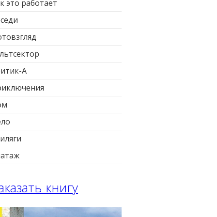
к это работает
седи
товзгляд
льтсектор
итик-А
риключения
ом
ело
иляги
патаж
аказать книгу