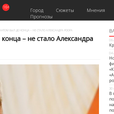
16+
Город
Сюжеты
Мнения
Прогнозы
В
В
НТОМ БЫЛ ДО КОНЦА – НЕ СТАЛО АЛЕКСАНДРА РООРА
конца – не стало Александра
06 
Кр
04 
Но
фи
«К
«А
ро
30 
В 
по
на
по