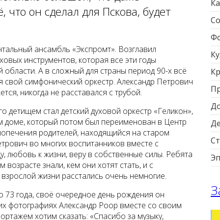
Ка
, что он сделал для Пскова, будет
Со
Фо
нтальный ансамбль «Экспромт». Возглавил
Ку
ховых инструментов, которая все эти годы
 области. А в сложный для страны период 90-х всё
Кр
ся свой симфонический оркестр. Александр Петрович
П
ется, никогда не расставался с трубой.
Д
о детищем стал детский духовой оркестр «Геликон»,
м доме, который потом был переименован в Центр
Д
попечения родителей, находящийся на старом
Ст
трович во многих воспитанников вместе с
, любовь к жизни, веру в собственные силы. Ребята
Э
 возрасте знали, кем они хотят стать, и с
взрослой жизни расстались очень немногие.
З
о 73 года, своё очередное день рождения он
тих фотографиях Александр Роор вместе со своим
ортажем хотим сказать: «Спасибо за музыку,