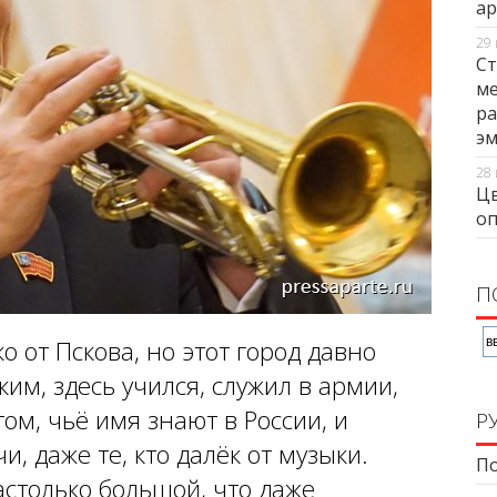
ар
29 
Ст
ме
ра
э
28 
Цв
оп
П
о от Пскова, но этот город давно
им, здесь учился, служил в армии,
ом, чьё имя знают в России, и
Р
и, даже те, кто далёк от музыки.
По
астолько большой, что даже