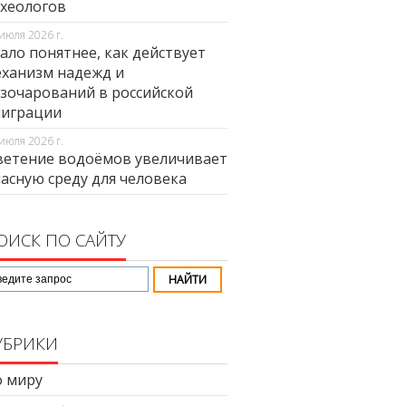
хеологов
июля 2026 г.
ало понятнее, как действует
ханизм надежд и
зочарований в российской
миграции
июля 2026 г.
етение водоёмов увеличивает
асную среду для человека
ОИСК ПО САЙТУ
УБРИКИ
 миру