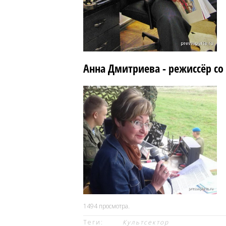
Анна Дмитриева - режиссёр со
1494
просмотра.
Теги:
Культсектор