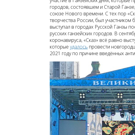
участие в Ганзейских днях, которые п
городов, состоявшем и Старой Ганзе,
союзе Нового времени. С тех пор «С
творчества России, был участником 
выступал в городах Русской Ганзы пос
русских ганзейских городов. В сентяб
коронавируса, «Сказ» всё равно высту
которые
удалось
провести новгородц
2021 году по причине введённых ант