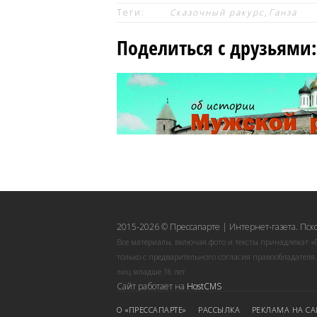
Теги:
Сказочный ракурс
,
Ганза
Поделиться с друзьями:
2015-2026 © Прессапарте | Интернет-газета. Пск
Все материалы, включая фото и тексты принадлежат «
только с предварительного согласия правообладателя
лиц младше 16 лет.
Сайт работает на
HostCMS
О «ПРЕССАПАРТЕ»
РАССЫЛКА
РЕКЛАМА НА СА