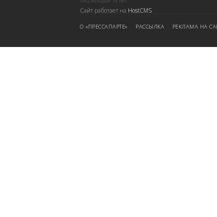
лиц младше 16 лет.
Сайт работает на
HostCMS
О «ПРЕССАПАРТЕ»
РАССЫЛКА
РЕКЛАМА НА СА