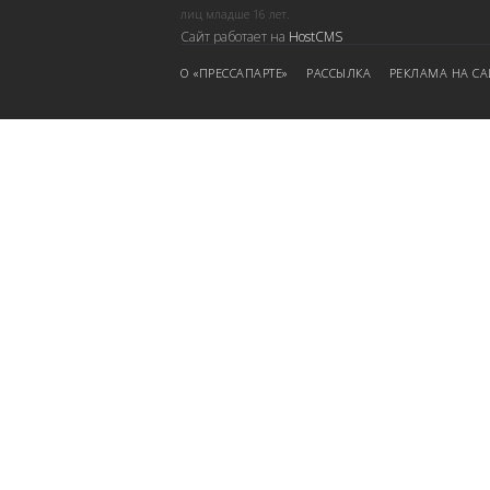
лиц младше 16 лет.
Сайт работает на
HostCMS
О «ПРЕССАПАРТЕ»
РАССЫЛКА
РЕКЛАМА НА СА