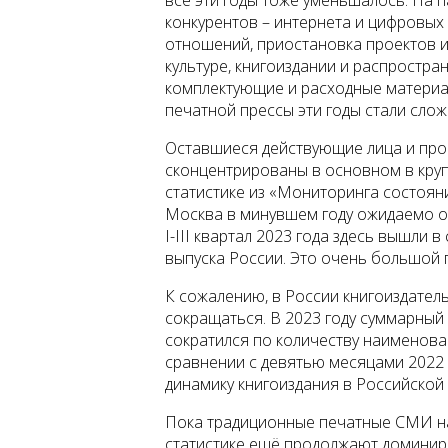
все эти годы тоже уменьшалось. На 
конкурентов – интернета и цифровых
отношений, приостановка проектов и
культуре, книгоиздании и распростран
комплектующие и расходные материал
печатной прессы эти годы стали сл
Оставшиеся действующие лица и про
сконцентрированы в основном в круп
статистике из «Мониторинга состоян
Москва в минувшем году ожидаемо ос
I-III квартал 2023 года здесь вышли
выпуска России. Это очень большой 
К сожалению, в России книгоиздател
сокращаться. В 2023 году суммарный
сократился по количеству наименован
сравнении с девятью месяцами 2022 
динамику книгоиздания в Российской 
Пока традиционные печатные СМИ н
статистике ещё продолжают доминиро