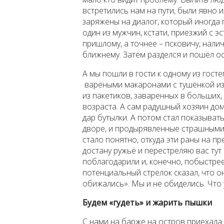
встретились нам на пути, были явно 
заряжены на диалог, который иногда 
один из мужчин, кстати, приезжий с э
пришлому, а точнее – псковичу, нали
ближнему. Затем разделся и пошёл о
А мы пошли в гости к одному из гост
варёными макаронами с тушёнкой из
из пакетиков, заваренных в больших,
возраста. А сам радушный хозяин до
дар бутылки. А потом стал показыват
дворе, и продырявленные страшными
стало понятно, откуда эти раны на пр
достану ружьё и перестреляю вас тут 
поблагодарили и, конечно, побыстрее
потенциальный стрелок сказал, что 
обижались». Мы и не обиделись. Что 
Будем «гудеть» и жарить пышки
С нами на барже на остров приехала