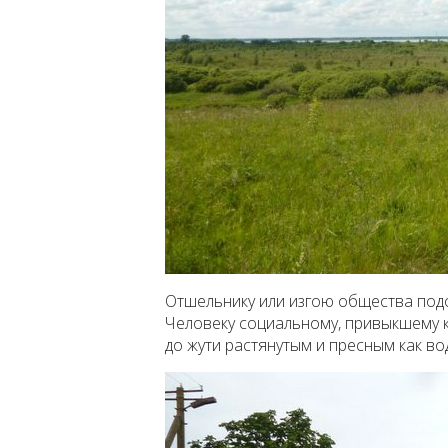
Отшельнику или изгою общества подо
Человеку социальному, привыкшему к
до жути растянутым и пресным как вод