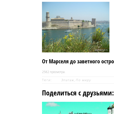
От Марселя до заветного остр
2582
просмотра.
Теги:
Эпатаж
,
По миру
Поделиться с друзьями: