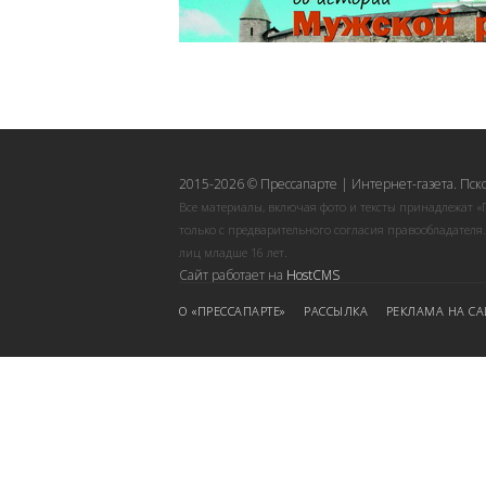
2015-2026 © Прессапарте | Интернет-газета. Пск
Все материалы, включая фото и тексты принадлежат «
только с предварительного согласия правообладателя
лиц младше 16 лет.
Сайт работает на
HostCMS
О «ПРЕССАПАРТЕ»
РАССЫЛКА
РЕКЛАМА НА СА