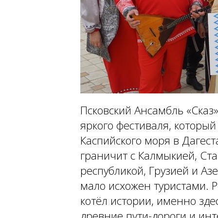
Псковский Ансамбль «Сказ»
яркого фестиваля, который
Каспийского моря в Дагес
граничит с Калмыкией, Ст
республикой, Грузией и Аз
мало исхожен туристами. 
котёл истории, именно зде
древние пути-дороги и ин