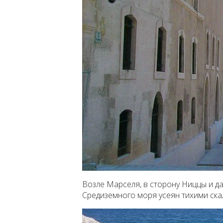
Возле Марселя, в сторону Ниццы и д
Средиземного моря усеян тихими ска