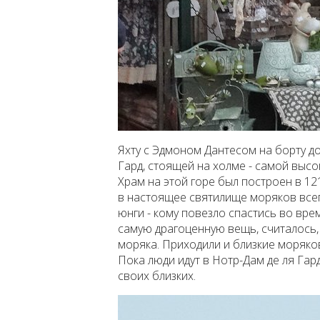
Яхту с Эдмоном Дантесом на борту до
Гард, стоящей
на холме - самой высо
Храм на этой горе был построен в 12
в настоящее святилище моряков всег
юнги - кому повезло спастись во вр
самую драгоценную вещь, считалось,
моряка. Приходили и близкие моряков
Пока люди идут в Нотр-Дам де ля Гар
своих близких.