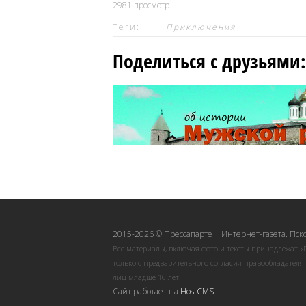
2981
просмотр.
Теги:
Приключения
Поделиться с друзьями:
2015-2026 © Прессапарте | Интернет-газета. Пск
Все материалы, включая фото и тексты принадлежат «
только с предварительного согласия правообладателя
лиц младше 16 лет.
Сайт работает на
HostCMS