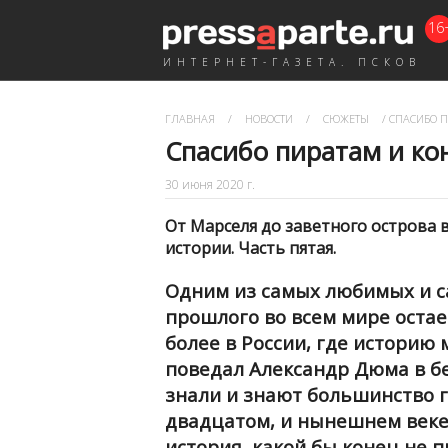
16
ИНТЕРНЕТ-ГАЗЕТА. ПСКОВ
ГЛАВНАЯ
/
НОВОСТИ
/
СЮЖЕТЫ
/
СПАСИБО П
Спасибо пиратам и ко
30 июня 2020 г.
От Марселя до заветного острова 
истории. Часть пятая.
Одним из самых любимых и с
прошлого во всем мире остает
более в России, где историю
поведал Александр Дюма в бе
знали и знают большинство г
двадцатом, и нынешнем веке.
история, какой бы конец не 