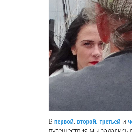
В
первой
,
второй,
третьей
и
ч
путешествия мы задались 