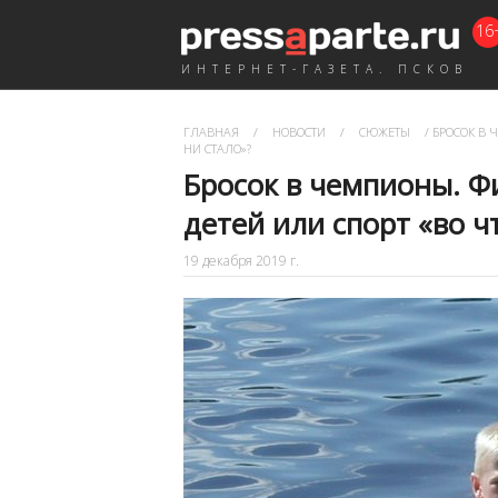
16
ИНТЕРНЕТ-ГАЗЕТА. ПСКОВ
ГЛАВНАЯ
/
НОВОСТИ
/
СЮЖЕТЫ
/
БРОСОК В Ч
НИ СТАЛО»?
Бросок в чемпионы. Ф
детей или спорт «во ч
19 декабря 2019 г.