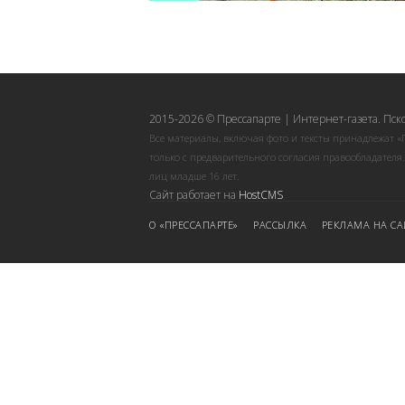
2015-2026 © Прессапарте | Интернет-газета. Пск
Все материалы, включая фото и тексты принадлежат «
только с предварительного согласия правообладателя
лиц младше 16 лет.
Сайт работает на
HostCMS
О «ПРЕССАПАРТЕ»
РАССЫЛКА
РЕКЛАМА НА СА