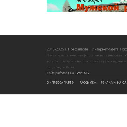
2015-2026 © Прессапарте | Интернет-газета. Пск
Все материалы, включая фото и тексты принадлежат «
только с предварительного согласия правообладателя
лиц младше 16 лет.
Сайт работает на
HostCMS
О «ПРЕССАПАРТЕ»
РАССЫЛКА
РЕКЛАМА НА СА