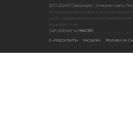
2015-2026 © Прессапарте | Интернет-газета. Пск
Все материалы, включая фото и тексты принадлежат «
только с предварительного согласия правообладателя
лиц младше 16 лет.
Сайт работает на
HostCMS
О «ПРЕССАПАРТЕ»
РАССЫЛКА
РЕКЛАМА НА СА