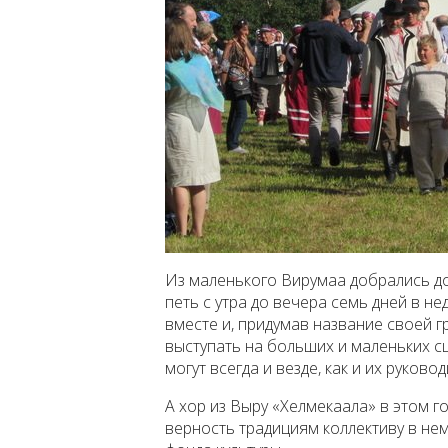
Из маленького Вирумаа добрались д
петь с утра до вечера семь дней в н
вместе и, придумав название своей г
выступать на больших и маленьких сц
могут всегда и везде, как и их руково
А хор из Выру «Хелмекаала» в этом г
верность традициям коллективу в н