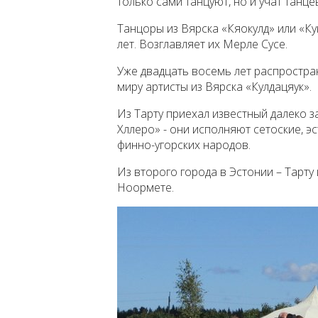
только сами танцуют, но и учат танцев
Танцоры из Вярска «Кяокулд» или «К
лет. Возглавляет их Мерле Сусе.
Уже двадцать восемь лет распростра
миру артисты из Вярска «Кулдацяук».
Из Тарту приехал известный далеко з
Хллеро» - они исполняют сетоские, эс
финно-угорских народов.
Из второго города в Эстонии – Тарт
Ноормете.