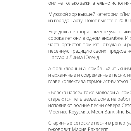
они не только зажигательно исполня
Мужской хор высшей категории «Лиин
из города Тарту. Поют вместе с 2000 
Ещё дольше творят вместе участники
сорока лет они в одном ансамбле. И 
часть артистов помнят - откуда они 
песенную традицию своих предков н
Нассар и Линда Юленд.
А фольклорный ансамбль «Хыпыхыйм» 
и архаичные и современные песни, иг
главе коллектива гармонист-виртуоз
«Верска наасе» тоже молодой ансамб
стараются петь везде: дома, на работ
исполняют родные песни севера Сето
Меелике Круусмяэ, Меел Валк, Яне В
Старинные сетоские песни в реперту
руководит Мария Рахасепп.