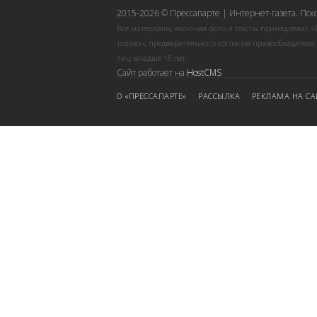
2015-2026 © Прессапарте | Интернет-газета. Пск
Все материалы, включая фото и тексты принадлежат «
только с предварительного согласия правообладателя
лиц младше 16 лет.
Сайт работает на
HostCMS
О «ПРЕССАПАРТЕ»
РАССЫЛКА
РЕКЛАМА НА СА