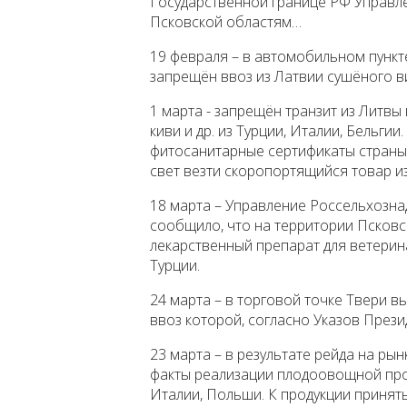
Государственной границе РФ Управл
Псковской областям…
19 февраля – в автомобильном пункт
запрещён ввоз из Латвии сушёного в
1 марта - запрещён транзит из Литвы 
киви и др. из Турции, Италии, Бельги
фитосанитарные сертификаты страны-
свет везти скоропортящийся товар и
18 марта – Управление Россельхозна
сообщило, что на территории Псков
лекарственный препарат для ветери
Турции.
24 марта – в торговой точке Твери 
ввоз которой, согласно Указов През
23 марта – в результате рейда на р
факты реализации плодоовощной про
Италии, Польши. К продукции принят