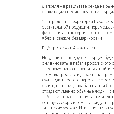
8 апреля – в результате рейда на ры
реализации свежих томатов из Турции
13 апреля – на территории Псковско
растительной продукции, перемещаем
фитосанитарных сертификатов – тома
яблоки свежие без маркировки.
Ещё продолжить? Факты есть.
Но удивительно другое – Турция будет
они виноваты в гибели российского са
прежнему, никак не решиться пойти. Не
попутал, простите и давайте по-преж
лучше для простого народа – эффекти
ездить, и, значит, зарабатывать и бо
страдают именно обычные люди. При
в России – пояса затянуть значительн
дотянули, скоро и томаты пойдут на г
гигантские урожаи. Или заполнить п
Турецкие производители несут значит