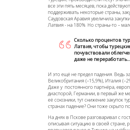
все эти пять месяцев, пока действую
поддерживать некоторые страны, зак
Саудовская Аравия увеличила закупки 
Латвия - на 180%. Но страны-то – мал
Сколько процентов ту
Латвия, чтобы турецки
почувствовали облегче
даже не переработать…
И это ещё не предел падения. Ведь за
Великобритания (–15,9%), Италия (–2%
Даже у постоянного партнёра, европ
диаспорой, Германии, в первый же ме
её союзники, тут снижение закупок т
странах падение? Они тоже скрыто 
На днях в Пскове разговаривал с гост
описывая ситуацию в своей стране, р
рвавшаяся ранее в Турцию на учёбу 