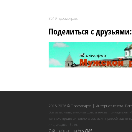
3519
просмотров.
Поделиться с друзьями:
2015-2026 © Прессапарте | Интернет-газета. Пск
Все материалы, включая фото и тексты принадлежат «
только с предварительного согласия правообладателя
лиц младше 16 лет.
Сайт работает на
HostCMS