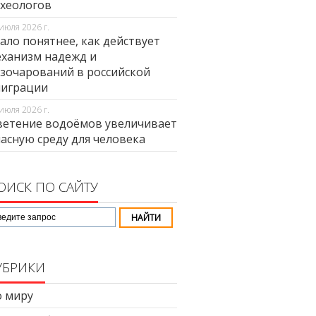
хеологов
июля 2026 г.
ало понятнее, как действует
ханизм надежд и
зочарований в российской
миграции
июля 2026 г.
етение водоёмов увеличивает
асную среду для человека
ОИСК ПО САЙТУ
УБРИКИ
 миру