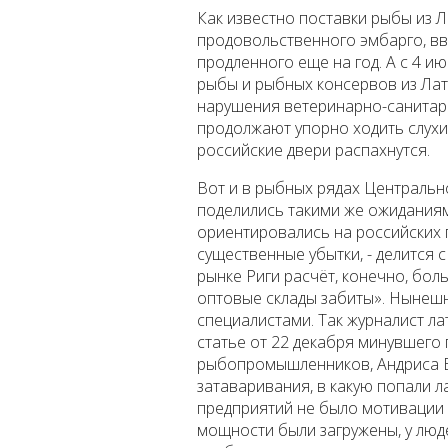
Как известно поставки рыбы из 
продовольственного эмбарго, вве
продленного еще на год. А с 4 и
рыбы и рыбных консервов из Лат
нарушения ветеринарно-санитарн
продолжают упорно ходить слухи
российские двери распахнутся.
Вот и в рыбных рядах Централь
поделились такими же ожиданиям
ориентировались на российских п
существенные убытки, - делится с
рынке Риги расчёт, конечно, бол
оптовые склады забиты». Нынеш
специалистами. Так журналист ла
статье от 22 декабря минувшего 
рыбопромышленников, Андриса Б
затаваривания, в какую попали л
предприятий не было мотивации 
мощности были загружены, у люде