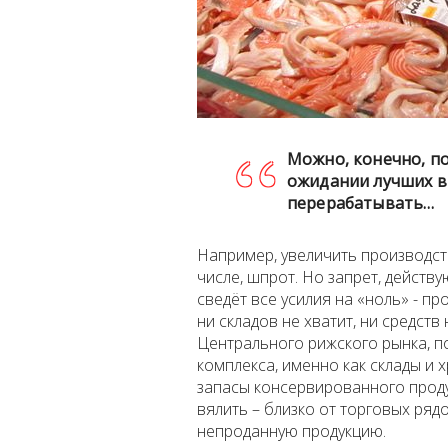
Можно, конечно, по
ожидании лучших вр
перерабатывать…
Например, увеличить производст
числе, шпрот. Но запрет, действ
сведёт все усилия на «ноль» - п
ни складов не хватит, ни средст
Центрального рижского рынка, п
комплекса, именно как склады и
запасы консервированного проду
вялить – близко от торговых ряд
непроданную продукцию.