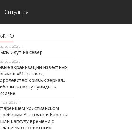
Ситуация
АЖНО
августа 2026 г.
ысы идут на север
августа 2026 г.
вые экранизации известных
льмов «Морозко»,
оролевство кривых зеркал»,
йболит» смогут увидеть
ссияне
июля 2026 г.
старейшем христианском
гребении Восточной Европы
шли капсулу времени с
сланием от советских