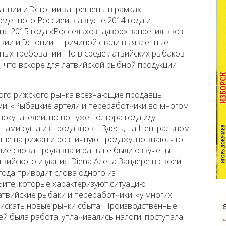
Латвии и Эстонии запрещены в рамках
денного Россией в августе 2014 года и
юня 2015 года «Россельхознадзор» запретил ввоз
вии и Эстонии - причиной стали выявленные
ых требований. Но в среде латвийских рыбаков
, что вскоре для латвийской рыбной продукции
ного рижского рынка всезнающие продавцы
и. «Рыбацкие артели и переработчики во многом
окупателей, но вот уже полтора года идут
 нами одна из продавцов. - Здесь, на Центральном
ьше на рижан и розничную продажу, но знаю, что
ние слова продавца и раньше были озвучены
твийского издания Diena Алена Зандере в своей
года приводит слова одного из
ите, которые характеризуют ситуацию
атвийские рыбаки и переработчики: «у многих
искать новые рынки сбыта. Производственные
й была работа, уплачивались налоги, поступала