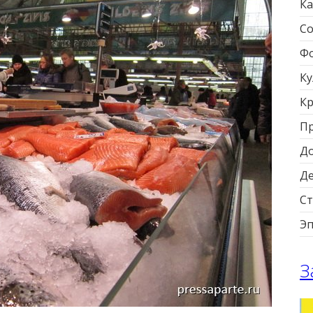
Ка
Со
Фо
Ку
Кр
П
Д
Д
Ст
Э
З