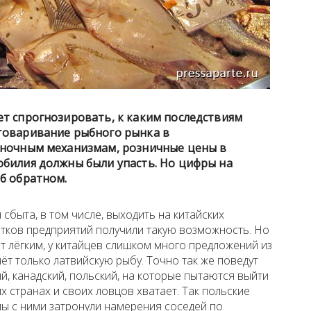
ет спрогнозировать, к каким последствиям
товаривание рыбного рынка в
ыночным механизмам, розничные цены в
обилия должны были упасть. Но цифры на
б обратном.
 сбыта, в том числе, выходить на китайских
ятков предприятий получили такую возможность. Но
т лёгким, у китайцев слишком много предложений из
чёт только латвийскую рыбу. Точно так же поведут
ий, канадский, польский, на которые пытаются выйти
их странах и своих ловцов хватает. Так польские
мы с ними затронули намерения соседей по