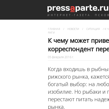
ИНТЕРНЕТ-ГАЗЕТА. ПСКО
ГЛАВНАЯ
/
НОВОСТИ
/
СИТУАЦИЯ
/
К Ч
РИГИ
К чему может прив
корреспондент пере
05 февраля 2016 г.
Когда входишь в рыбны
рижского рынка, кажетс
богатый выбор: на любо
изобилие. Но рыбаки и
перестают питать наде
рынка.