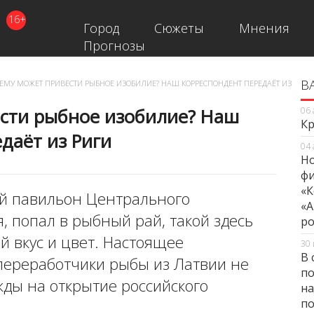
16+
Город
Сюжеты
Мнения
Прогнозы
В
В
ЕМУ МОЖЕТ ПРИВЕСТИ РЫБНОЕ ИЗОБИЛИЕ? НАШ КОРРЕСПОНДЕНТ ПЕРЕДАЁТ ИЗ
ести рыбное изобилие? Наш
06 
Кр
даёт из Риги
04 
Но
фи
«К
й павильон Центрального
«А
я, попал в рыбный рай, такой здесь
ро
й вкус и цвет. Настоящее
30 
В 
 переработчики рыбы из Латвии не
по
жды на открытие российского
на
по