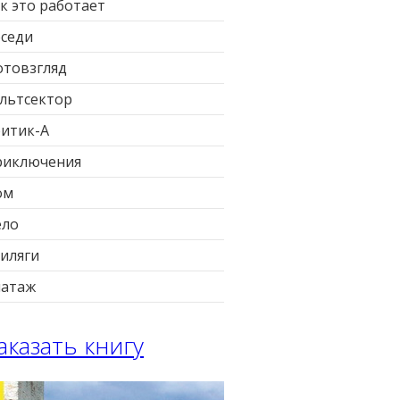
к это работает
седи
товзгляд
льтсектор
итик-А
риключения
ом
ело
иляги
патаж
аказать книгу