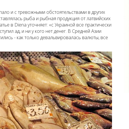
пало и с тревожными обстоятельствами в других
ставлялась рыба и рыбная продукция от латвийских
атье в Diena уточняет: «с Украиной все практически
тупил ад, и ни у кого нет денег. В Средней Азии
ились - как только девальвировалась валюты, все