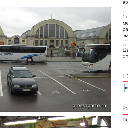
ар
29 
Ст
ме
ра
э
28 
Цв
оп
П
Р
По