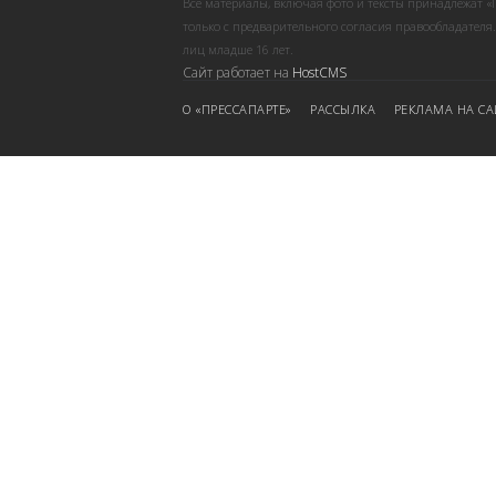
Все материалы, включая фото и тексты принадлежат «
только с предварительного согласия правообладателя
лиц младше 16 лет.
Сайт работает на
HostCMS
О «ПРЕССАПАРТЕ»
РАССЫЛКА
РЕКЛАМА НА СА