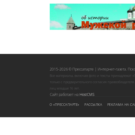
2015-2026 © Прессапарте | Интернет-газета. Пск
Все материалы, включая фото и тексты принадлежат «
только с предварительного согласия правообладателя
лиц младше 16 лет.
Сайт работает на
HostCMS
О «ПРЕССАПАРТЕ»
РАССЫЛКА
РЕКЛАМА НА СА