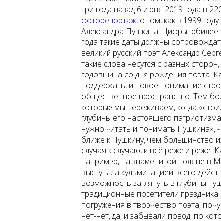
три года назад 6 июня 2019 года в 2
фоторепортаж
, о том, как в 1999 го
Александра Пушкина. Цифры юбилеев о
года такие даты должны сопровожда
великий русский поэт Александр Серг
такие слова несутся с разных сторон
годовщина со дня рождения поэта. Ка
поддержать, и новое понимание строч
общественное пространство. Тем бол
которые мы переживаем, когда «стоил
глубины его настоящего патриотизма 
нужно читать и понимать Пушкина», -
ближе к Пушкину, чем большинство и
случая к случаю, и всё реже и реже. 
например, на знаменитой поляне в М
выступала кульминацией всего действ
возможность заглянуть в глубины пу
традиционные посетители праздника п
погружения в творчество поэта, почу
нет-нет, да, и забывали повод, по ко