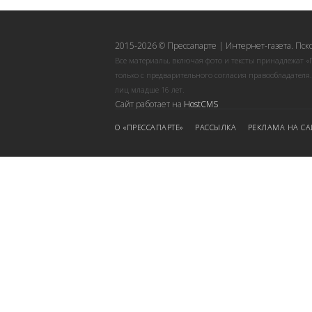
2015-2026 © Прессапарте | Интернет-газета. Пск
Все материалы, включая фото и тексты принадлежат «
только с предварительного согласия правообладателя
лиц младше 16 лет.
Сайт работает на
HostCMS
О «ПРЕССАПАРТЕ»
РАССЫЛКА
РЕКЛАМА НА СА