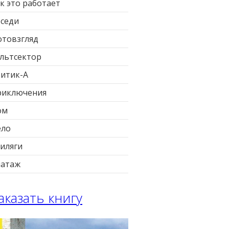
к это работает
седи
товзгляд
льтсектор
итик-А
риключения
ом
ело
иляги
патаж
аказать книгу