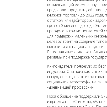
возмещающий ежемесячную аренд
предлагают продлить действие е
книжной торговли до 2022 года,
остатком или дебиторской задол
срок от 3 месяцев до года. Эта 
преодолеть кризис неплатежей со
Для поддержки маленьких книжны
целевой грант на создание типов
включиться в национальную сист
Региональные книжные в Альянс
рекламы при поддержке государс
Книгоиздатели пояснили: их бесп
индустрии. Они признают, что к
вынужден это делать из-за каран
социальной катастрофы, не лиша
«древнейшей профессии».
Пока обращение поддержали 5727
издательств – «Самокат», «Альпи
классик», сотрудники Санкт-Пете