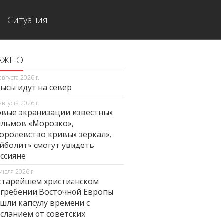
Ситуация
АЖНО
августа 2026 г.
ысы идут на север
августа 2026 г.
вые экранизации известных
льмов «Морозко»,
оролевство кривых зеркал»,
йболит» смогут увидеть
ссияне
июля 2026 г.
старейшем христианском
гребении Восточной Европы
шли капсулу времени с
сланием от советских