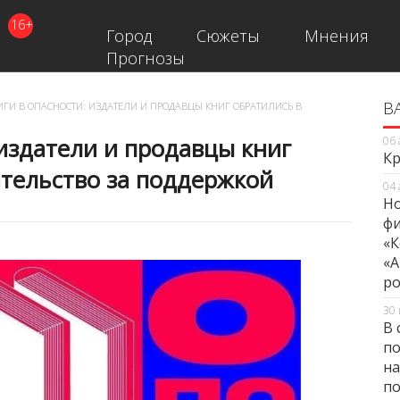
16+
Город
Сюжеты
Мнения
Прогнозы
В
В
ГИ В ОПАСНОСТИ: ИЗДАТЕЛИ И ПРОДАВЦЫ КНИГ ОБРАТИЛИСЬ В
 издатели и продавцы книг
06 
Кр
тельство за поддержкой
04 
Но
фи
«К
«А
ро
30 
В 
по
на
по