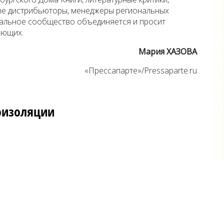
ые дистрибьюторы, менеджеры региональных
альное сообщество объединяется и просит
ающих.
Мария ХАЗОВА
«Прессапарте»/Pressaparte.ru
оизоляции