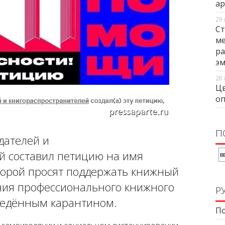
ар
29 
Ст
ме
ра
э
28 
Цв
оп
П
дателей и
й составил петицию на имя
оторой просят поддержать книжный
ения профессионального книжного
Р
ведённым карантином.
По