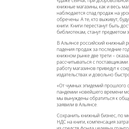
«Даже сейчас при добровольной
книжные магазины, как и весь ма
наблюдается спад продаж на уров
обречены. А те, кто выживут, бу
книги. Книги перестанут быть дос
библиотекам, станут предметом э
В Альянсе российский книжный р
падения продаж за последние год
книжном рынке две трети – оказа
рассчитываться с поставщиками.
работу магазинов приведут к с
издательствах и довольно быстро
«От чумных эпидемий прошлого о
пандемии новейшего времени мож
мы вынуждены обратиться к обще
заявили в Альянсе.
Сохранить книжный бизнес, по м
НДС на книги, компенсация затра
из средств фонда целевых грантов