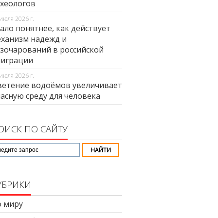
хеологов
июля 2026 г.
ало понятнее, как действует
ханизм надежд и
зочарований в российской
миграции
июля 2026 г.
етение водоёмов увеличивает
асную среду для человека
ОИСК ПО САЙТУ
УБРИКИ
 миру