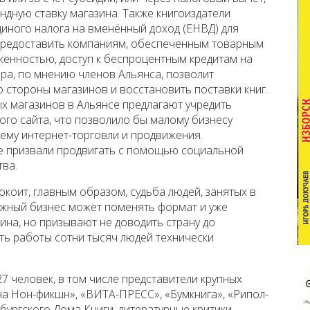
ную ставку магазина. Также книгоиздатели
диного налога на вменённый доход (ЕНВД) для
 предоставить компаниям, обеспеченным товарным
женностью, доступ к беспроцентным кредитам на
мера, по мнению членов Альянса, позволит
 стороны магазинов и восстановить поставки книг.
х магазинов в Альянсе предлагают учредить
ого сайта, что позволило бы малому бизнесу
ему интернет-торговли и продвижения.
е призвали продвигать с помощью социальной
тва.
окоит, главным образом, судьба людей, занятых в
нижный бизнес может поменять формат и уже
тина, но призывают не доводить страну до
ть работы сотни тысяч людей технически
 человек, в том числе представители крупных
на Нон-фикшн», «ВИТА-ПРЕСС», «Бумкнига», «Рипол-
рбургского Дома Книги, литературные критики,