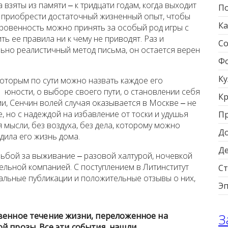
взяты из памяти ‒ к тридцати годам, когда выходит
По
ет приобрести достаточный жизненный опыт, чтобы
Ка
кровенность можно принять за особый род игры с
ть ее правила ни к чему не приводят. Раз и
Со
льно реалистичный метод письма, он остается верен
Фо
Ку
оторым по сути можно назвать каждое его
 юности, о выборе своего пути, о становлении себя
Кр
и, Сенчин волей случая оказывается в Москве ‒ не
 но с надеждой на избавление от тоски и удушья
П
я мысли, без воздуха, без дела, которому можно
Д
дила его жизнь дома.
Д
ьбой за выживание ‒ разовой халтурой, ночевкой
ельной компанией. С поступлением в Литинститут
Ст
альные публикации и положительные отзывы о них,
Э
З
венное течение жизни, переложенное на
й прозы. Все эти события нашли