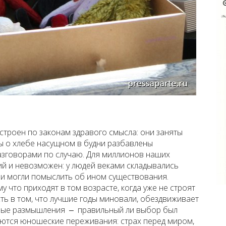
строен по законам здравого смысла: они заняты
ы о хлебе насущном в будни разбавлены
азговорами по случаю. Для миллионов наших
й и невозможен: у людей веками складывались
ни могли помыслить об ином существования.
 что приходят в том возрасте, когда уже не строят
ть в том, что лучшие годы миновали, обездвиживает
дные размышления ‒ правильный ли выбор был
ваются юношеские переживания: страх перед миром,