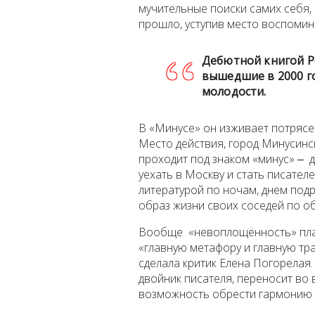
мучительные поиски самих себя, 
прошло, уступив место воспоми
Дебютной книгой Р
вышедшие в 2000 го
молодости.
В «Минусе» он изживает потрясе
Место действия, город Минусинск
проходит под знаком «минус» ‒ 
уехать в Москву и стать писате
литературой по ночам, днем под
образ жизни своих соседей по 
Вообще «невоплощённость» план
«главную метафору и главную тр
сделала критик Елена Погорелая.
двойник писателя, переносит во
возможность обрести гармонию 