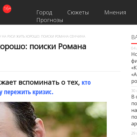
16+
Город
Сюжеты
Мнения
Прогнозы
В
В
 НА РУСИ ЖИТЬ ХОРОШО: ПОИСКИ РОМАНА СЕНЧИНА
хорошо: поиски Романа
04 
Но
фи
«К
«А
жает вспоминать о тех,
кто
ро
у пережить кризис
.
30 
В 
по
на
по
ар
29 