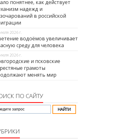
ало понятнее, как действует
ханизм надежд и
зочарований в российской
миграции
июля 2026 г.
етение водоёмов увеличивает
асную среду для человека
июля 2026 г.
вгородские и псковские
рестяные грамоты
родолжают менять мир
ОИСК ПО САЙТУ
УБРИКИ