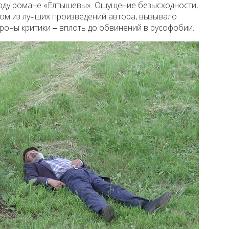
году романе «Ёлтышевы». Ощущение безысходности,
ном из лучших произведений автора, вызывало
роны критики ‒ вплоть до обвинений в русофобии.