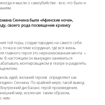
иногда и мысли о самоубийстве - все, что было и
наниям.
омана Сенчина были «Афинские ночи»,
ду, своего рода посвящение кризису
ния той поры, создав пародию на самого себя.
, точка в системе координат, где вся жизнь
для главного героя это нереализованная мечта ‒
лем. В настоящем он вынужден заниматься
рабатывать монтировщиком в театре и разделять
общежитию.
ов, идей, желаний героев определяют как
агедию» Сенчина. По крайней мере, такой вывод
 Внутренний дисбаланс герой произведения,
 внешний мир, исключая таким образом,
с ним.