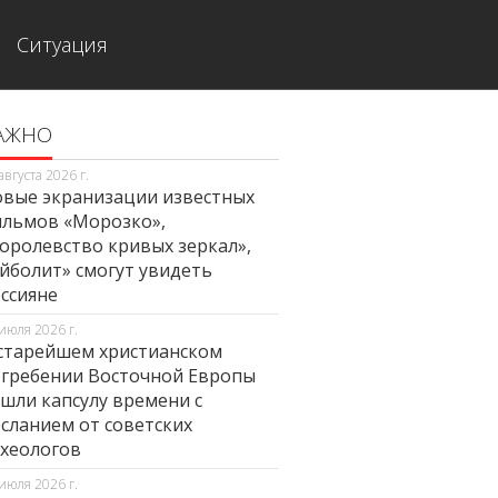
Ситуация
АЖНО
августа 2026 г.
вые экранизации известных
льмов «Морозко»,
оролевство кривых зеркал»,
йболит» смогут увидеть
ссияне
июля 2026 г.
старейшем христианском
гребении Восточной Европы
шли капсулу времени с
сланием от советских
хеологов
июля 2026 г.