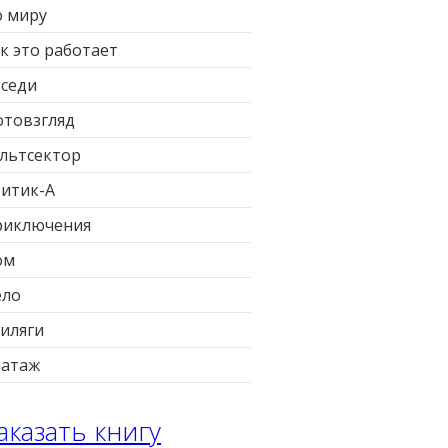
 миру
к это работает
седи
товзгляд
льтсектор
итик-А
риключения
ом
ело
иляги
патаж
аказать книгу