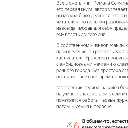
Все сюжеты книг Романа Сенчина 
его первая книга, автор успева
им можно было делиться. Его от
читателем, но попытки разоблачи
навсегда, избрав для себя преде
ему вплоть до сего дня.
В собственном жизнеописании, к
произведение, он рассказывает о
как писателя. Уроженец провинци
с амбициозными мечтами о славе,
родного города. Без простора дл
посвятить все свое время, прохо
Московский период начался бор
на улице и знакомством с сомнит
появляется работа, первые журн
потом ‒ семья и первенец.
В общем-то, естест
язык художественно