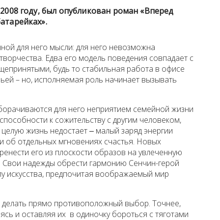
в 2008 году, был опубликован роман «Вперед
батарейках».
ной для него мысли: для него невозможна
творчества. Едва его модель поведения совпадает с
епринятыми, будь то стабильная работа в офисе
ьей – но, исполняемая роль начинает вызывать
борачиваются для него неприятием семейной жизни
способности к сожительству с другим человеком,
 целую жизнь недостает ‒ малый заряд энергии
 об отдельных мгновениях счастья. Новых
ренести его из плоскости образов на увлеченную
ся. Свои надежды обрести гармонию Сенчин-герой
лу искусства, предпочитая воображаемый мир
 делать прямо противоположный выбор. Точнее,
яясь и оставляя их в одиночку бороться с тяготами