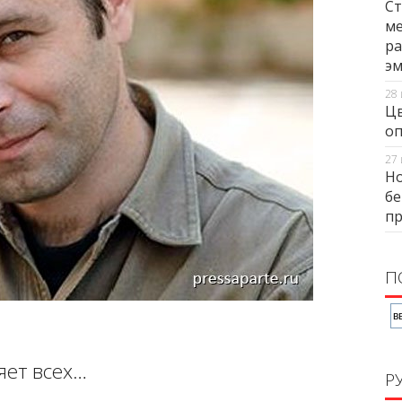
Ст
ме
ра
э
28 
Цв
оп
27 
Но
бе
п
П
яет всех…
Р