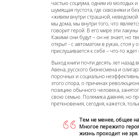
частью социума, одним из молодых и 
шумящая пустота, где сквозняки и б
«живем внутри страшной, неведомой 
мы дома, мы внутри того, что являе
говорит герой. В его мире эти лаку
Какими они будут – он не знает, но 
открыт - с автоматом в руках, стоя у
прислушивается к себе – что-то ждет
Выход книги почти десять лет назад в
Авена, русского бизнесмена и олига
порочных и социально неэффективных
этого спора, о причинах революционн
позицию обычного человека, занятог
свою семью. Полемика давняя, но пр
преткновения, сегодня, кажется, толь
Тем не менее, общее на
Многое пережито героя
жизнь проходит не зря