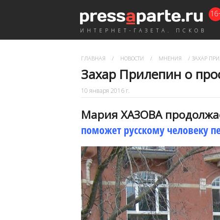
16
ИНТЕРНЕТ-ГАЗЕТА. ПСКОВ
ГЛАВНАЯ
/
НОВОСТИ
/
МНЕНИЯ
/
ЗАХАР ПРИ
Захар Прилепин о про
10 января 2016 г.
Мария ХАЗОВА продолжае
поможет русскому человеку п