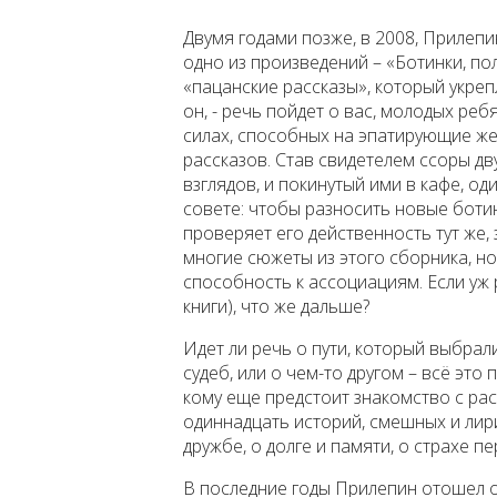
Двумя годами позже, в 2008, Прилепи
одно из произведений – «Ботинки, по
«пацанские рассказы», который укрепл
он, - речь пойдет о вас, молодых реб
силах, способных на эпатирующие же
рассказов. Став свидетелем ссоры дв
взглядов, и покинутый ими в кафе, од
совете: чтобы разносить новые ботин
проверяет его действенность тут же, 
многие сюжеты из этого сборника, но,
способность к ассоциациям. Если уж 
книги), что же дальше?
Идет ли речь о пути, который выбрал
судеб, или о чем-то другом – всё это
кому еще предстоит знакомство с рас
одиннадцать историй, смешных и ли
дружбе, о долге и памяти, о страхе 
В последние годы Прилепин отошел о