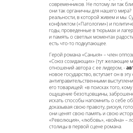
современников. Не потому ли так бли
они так органичны для нашего мира? 
реальности, в которой живем и мы. С
конфликтом («Патологии») и политиче
годы, проведенные в тюрьмах и лагер
и память о светлых моментах радости
есть что-то подкупающее.
Герой романа «Санькя» – член оппо
«Союз созидающих» (тут желающие мо
отношений автора с ее лидером, -
ав
новое государство, вступает он в эт
антиправительственными выступлениям
его товарищей: «в поисках того, ком
ощущение безотцовщины, заброшенно
искать способы напомнить о себе общ
доказывая свою правоту, рискуя, гот
они ценят свою память и свою истори
«Революция», «любовь», «война» – л
столицы в первой сцене романа.