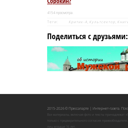
Сорокин?
4154
просмотра.
Теги:
Критик-А
,
Культсектор
,
Книг
Поделиться с друзьями:
2015-2026 © Прессапарте | Интернет-газета. Пск
Все материалы, включая фото и тексты принадлежат «
только с предварительного согласия правообладателя
лиц младше 16 лет.