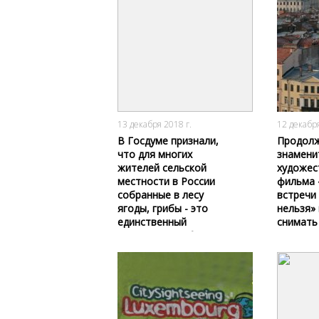
2062
0
13 декабря 2018 г.
12 декабря
В Госдуме признали,
Продол
что для многих
знамени
жителей сельской
художес
местности в России
фильма 
собранные в лесу
встречи
ягоды, грибы - это
нельзя»
единственный
снимать
источник заработка