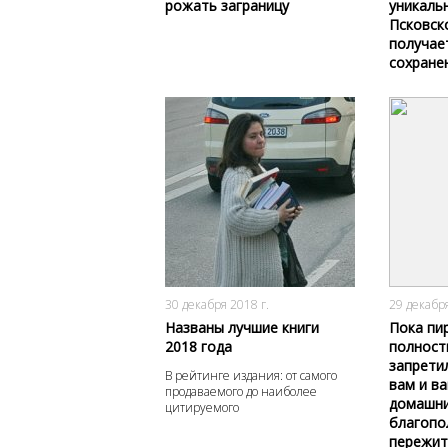
рожать заграницу
уникаль
Псковск
получае
сохране
3069
0
30 декабря 2018 г.
29 декабря
Названы лучшие книги
Пока пи
2018 года
полност
запрети
В рейтинге издания: от самого
вам и в
продаваемого до наиболее
домашн
цитируемого
благопо
пережит