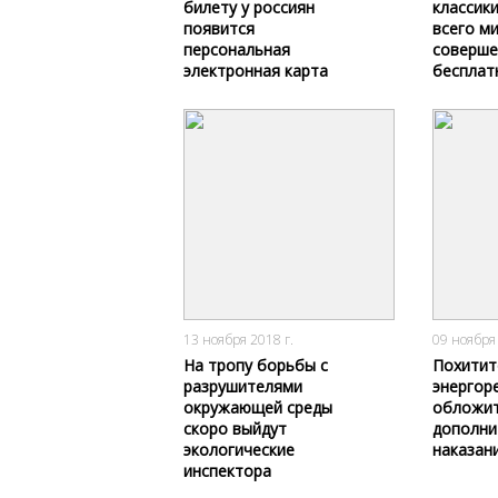
билету у россиян
классик
появится
всего ми
персональная
соверше
электронная карта
бесплат
2148
0
13 ноября 2018 г.
09 ноября 
На тропу борьбы с
Похитит
разрушителями
энергор
окружающей среды
обложи
скоро выйдут
дополни
экологические
наказан
инспектора