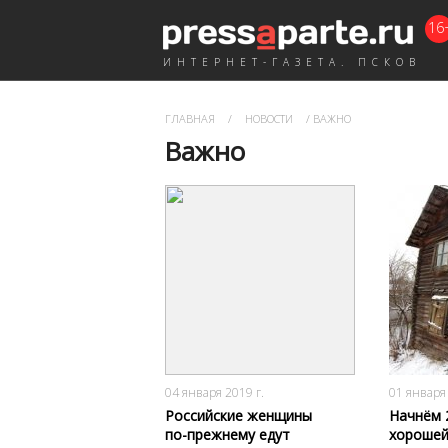
16
ИНТЕРНЕТ-ГАЗЕТА. ПСКОВ
ГЛАВНАЯ
/
НОВОСТИ
/
ВАЖНО
Важно
2243
0
04 января 2019 г.
01 января 
Российские женщины
Начнём 
по-прежнему едут
хорошей