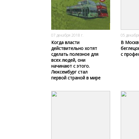
3208
0
07 декабря 2018 г.
05 декабря
Когда власти
В Москв
действительно хотят
беглецо
сделать полезное для
с профе
всех людей, они
начинают с этого.
Люксембург стал
первой страной в мире
с полностью
бесплатным
общественным
транспортом.