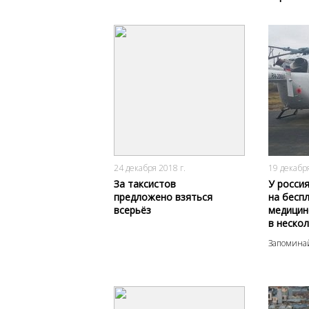
праздни
2751
0
24 декабря 2018 г.
19 декабря
За таксистов
У росси
предложено взяться
на бесп
всерьёз
медицин
в нескол
Запомина