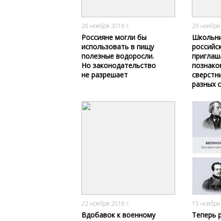
2734
0
28 ноября 2018 г.
26 ноября 
Россияне могли бы
Школьни
использовать в пищу
российс
полезные водоросли.
приглаш
Но законодательство
познако
не разрешает
сверстн
разных 
2258
1
22 ноября 2018 г.
15 ноября 
Вдобавок к военному
Теперь 