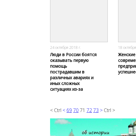
3667
0
24 октября 2018 г.
18 октября
Люди в России боятся
Женские
оказывать первую
соврем
помощь
предпри
пострадавшим в
успешне
различных авариях и
иных сложных
ситуациях из-за
возможных
неприятностей для
себя
< Ctrl
<
69
70
71
72
73
>
Ctrl >