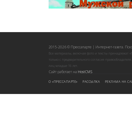
2015-2026 © Прессапарте | Интернет-газета. Пск
Все материалы, включая фото и тексты принадлежат «
только с предварительного согласия правообладателя
лиц младше 16 лет.
Сайт работает на
HostCMS
О «ПРЕССАПАРТЕ»
РАССЫЛКА
РЕКЛАМА НА СА