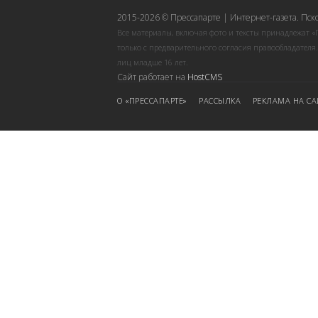
2015-2026 © Прессапарте | Интернет-газета. Пск
Все материалы, включая фото и тексты принадлежат «
только с предварительного согласия правообладателя
лиц младше 16 лет.
Сайт работает на
HostCMS
О «ПРЕССАПАРТЕ»
РАССЫЛКА
РЕКЛАМА НА СА