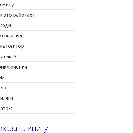
 миру
к это работает
седи
товзгляд
льтсектор
итик-А
риключения
ом
ело
иляги
патаж
аказать книгу