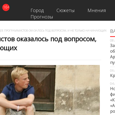
16+
Город
Сюжеты
Мнения
Прогнозы
В
В
ЕЕ ПРОГРАММИСТОВ ОКАЗАЛОСЬ ПОД ВОПРОСОМ, И НЕ ТОЛЬКО НАЧИНАЮЩИХ
тов оказалось под вопросом,
08 
За
ающих
об
Ар
п
06 
Кр
04 
Но
фи
«К
«А
ро