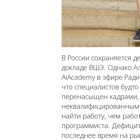
В России сохраняется де
докладе ВШЭ. Однако А
AiAcademy в эфире Рад
что специалистов будто
перенасыщен кадрами, 
неквалифицированными,
найти работу, чем раб
программиста. Дефицит 
последнее время на рын