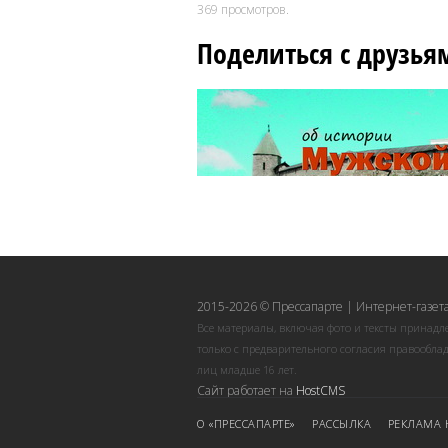
369
просмотров.
Поделиться с друзья
2015-2026 © Прессапарте | Интернет-газета
Все материалы, включая фото и тексты принадл
только с предварительного согласия правооблад
лиц младше 16 лет.
Сайт работает на
HostCMS
О «ПРЕССАПАРТЕ»
РАССЫЛКА
РЕКЛАМА 