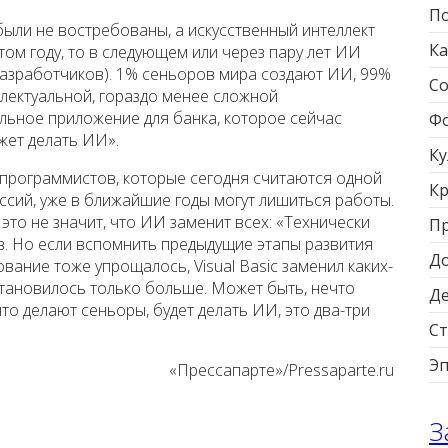
По
ыли не востребованы, а искусственный интеллект
Ка
этом году, то в следующем или через пару лет ИИ
разработчиков). 1% сеньоров мира создают ИИ, 99%
Со
лектуальной, гораздо менее сложной
ьное приложение для банка, которое сейчас
Фо
жет делать ИИ».
Ку
программистов, которые сегодня считаются одной
Кр
сий, уже в ближайшие годы могут лишиться работы.
то не значит, что ИИ заменит всех: «Технически
П
. Но если вспомнить предыдущие этапы развития
Д
ание тоже упрощалось, Visual Basic заменил каких-
становилось только больше. Может быть, нечто
Д
что делают сеньоры, будет делать ИИ, это два-три
Ст
Э
«Прессапарте»/Pressaparte.ru
З