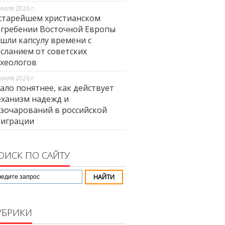
июля 2026 г.
старейшем христианском
гребении Восточной Европы
шли капсулу времени с
сланием от советских
хеологов
июля 2026 г.
ало понятнее, как действует
ханизм надежд и
зочарований в российской
миграции
ОИСК ПО САЙТУ
УБРИКИ