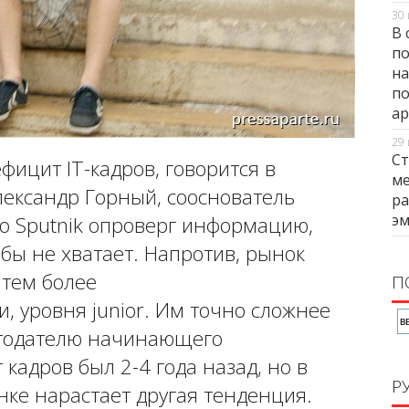
30 
В 
по
на
по
ар
29 
Ст
фицит IT-кадров, говорится в
ме
лександр Горный, сооснователь
ра
э
ио Sputnik опроверг информацию,
 бы не хватает. Напротив, рынок
тем более
П
 уровня junior. Им точно сложнее
отодателю начинающего
кадров был 2-4 года назад, но в
Р
ке нарастает другая тенденция.