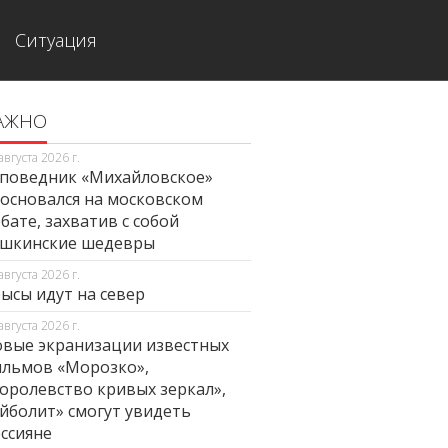
Ситуация
АЖНО
августа 2026 г.
поведник «Михайловское»
основался на московском
бате, захватив с собой
ушкинские шедевры
августа 2026 г.
ысы идут на север
августа 2026 г.
вые экранизации известных
льмов «Морозко»,
оролевство кривых зеркал»,
йболит» смогут увидеть
ссияне