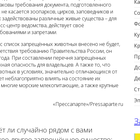
Ка
Таковы требования документа, подготовленного
не касается зоопарков, цирков, заповедников и
Со
х задействованы различные живые существа – для
Фо
сс-центр ведомства, действует своё
бованиями и запретами.
Ку
 список запрещённых животных внесено не будет,
Кр
ветствия требованию Правительства России, он
П
5 года. При составлении перечня запрещённых
ая опасность для владельцев. А также то, что
Д
отных в условиях, значительно отличающихся от
т неблагоприятно влиять на состояние их
Д
х многие морские млекопитающие, а также крупные
Ст
Э
«Прессапарте»/Pressaparte.ru
З
ёт ли случайно рядом с вами
кое другое запрещённое существо: