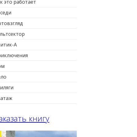
к это работает
седи
товзгляд
льтсектор
итик-А
риключения
ом
ело
иляги
патаж
аказать книгу