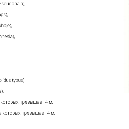
seudonaja),
ps),
haje),
nesia),
idus typus),
),
а которых превышает 4 м,
на которых превышает 4 м,