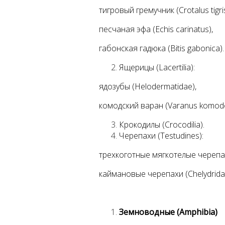
тигровый гремучник (Crotalus tigris
песчаная эфа (Echis carinatus),
габонская гадюка (Bitis gabonica).
Ящерицы (Lacertilia):
ядозубы (Helodermatidae),
комодский варан (Varanus komodo
Крокодилы (Crocodilia).
Черепахи (Testudines):
трехкоготные мягкотелые черепахи
каймановые черепахи (Chelydrida
Земноводные (Amphibia)