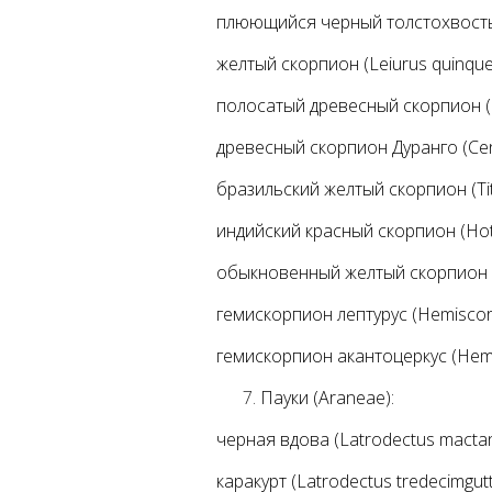
плюющийся черный толстохвостый 
желтый скорпион (Leiurus quinques
полосатый древесный скорпион (Ce
древесный скорпион Дуранго (Cent
бразильский желтый скорпион (Tity
индийский красный скорпион (Hott
обыкновенный желтый скорпион (B
гемискорпион лептурус (Hemiscorp
гемискорпион акантоцеркус (Hemi
Пауки (Araneae):
черная вдова (Latrodectus mactan
каракурт (Latrodectus tredecimgutt