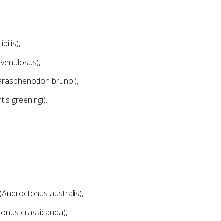
ilis),
venulosus),
rasphenodon brunoi),
s greeningi).
ndroctonus australis),
onus crassicauda),