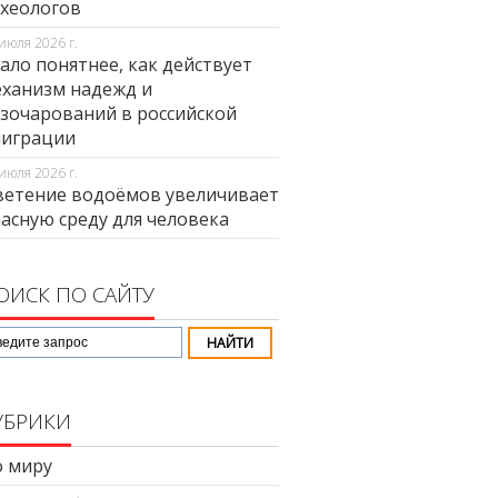
хеологов
июля 2026 г.
ало понятнее, как действует
ханизм надежд и
зочарований в российской
миграции
июля 2026 г.
етение водоёмов увеличивает
асную среду для человека
ОИСК ПО САЙТУ
УБРИКИ
 миру