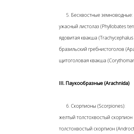
Бесхвостные земноводные:
ужасный листолаз (Phyllobates terrib
ядовитая квакша (Trachycephalus 
бразильский гребнистоголов (Apa
щитоголовая квакша (Corythomanti
III. Паукообразные (Arachnida)
Скорпионы (Scorpiones):
желтый толстохвостый скорпион (A
толстохвостый скорпион (Androct