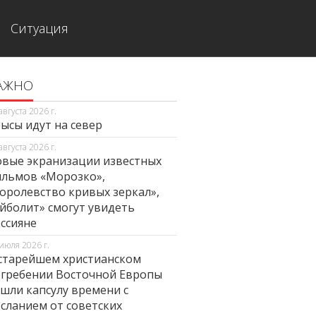
Ситуация
АЖНО
августа 2026 г.
ысы идут на север
августа 2026 г.
вые экранизации известных
льмов «Морозко»,
оролевство кривых зеркал»,
йболит» смогут увидеть
ссияне
июля 2026 г.
старейшем христианском
гребении Восточной Европы
шли капсулу времени с
сланием от советских