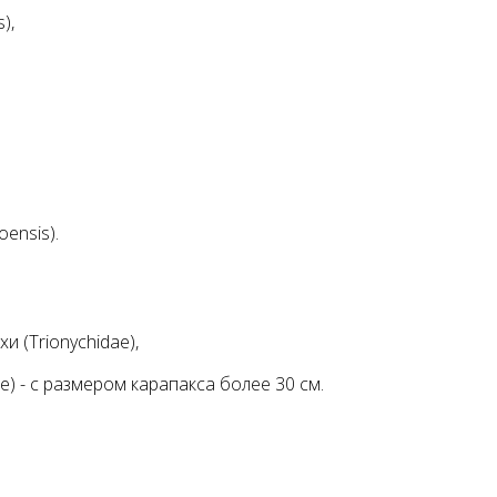
),
ensis).
 (Trionychidae),
e) - с размером карапакса более 30 см.