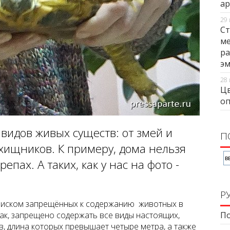
ар
29 
Ст
ме
ра
э
28 
Цв
оп
 видов живых существ: от змей и
П
хищников. К примеру, дома нельзя
пах. А таких, как у нас на фото -
Р
списком запрещённых к содержанию животных в
Так, запрещено содержать все виды настоящих,
По
в, длина которых превышает четыре метра, а также