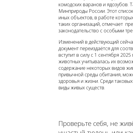
комодских варанов и ядозубов. 
Минприроды России. Этот список 
иных объектов, в работе которы
таких организаций, отмечает пре
законодательство с особыми тре
Изменений в действующий сейчас
документ переиздаётся для соот
вступит в силу с 1 сентября 202
животных учитывалась их возможн
содержание некоторых видов жив
привычной среды обитания, може
здоровья и жизни. Среди таковы
виды живых существ.
Проверьте себя, не жив
ушастый тюлень или ка