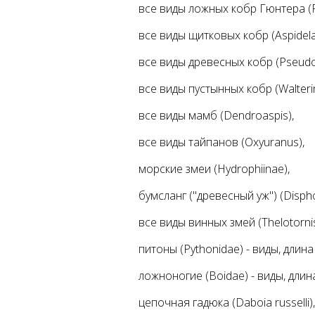
все виды ложных кобр Гюнтера (P
все виды щитковых кобр (Aspidela
все виды древесных кобр (Pseudo
все виды пустынных кобр (Walterin
все виды мамб (Dendroaspis),
все виды тайпанов (Oxyuranus),
морские змеи (Hydrophiinae),
бумсланг ("древесный уж") (Disphol
все виды винных змей (Thelotornis
питоны (Pythonidae) - виды, длин
ложноногие (Boidae) - виды, дли
цепочная гадюка (Daboia russelli),