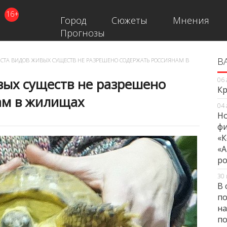
16+
Город
Сюжеты
Мнения
Прогнозы
В
В
 СТА ВИДОВ ЖИВЫХ СУЩЕСТВ НЕ РАЗРЕШЕНО СОДЕРЖАТЬ РОССИЯНАМ В
вых существ не разрешено
06 
Кр
ам в жилищах
04 
Но
фи
«К
«А
ро
30 
В 
по
на
по