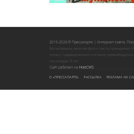
2015-2026 © Прессапарте | Интернет-газета. Пск
Все материалы, включая фото и тексты принадлежат «
только с предварительного согласия правообладателя
лиц младше 16 лет.
Сайт работает на
HostCMS
О «ПРЕССАПАРТЕ»
РАССЫЛКА
РЕКЛАМА НА СА