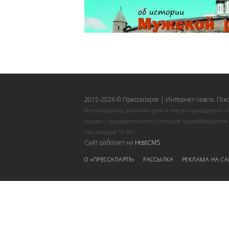
2015-2026 © Прессапарте | Интернет-газета. Пск
Все материалы, включая фото и тексты принадлежат «
только с предварительного согласия правообладателя
лиц младше 16 лет.
Сайт работает на
HostCMS
О «ПРЕССАПАРТЕ»
РАССЫЛКА
РЕКЛАМА НА СА