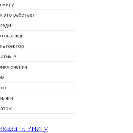
 миру
к это работает
седи
товзгляд
льтсектор
итик-А
риключения
ом
ело
иляги
патаж
аказать книгу