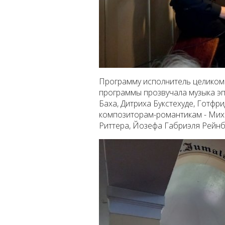
Программу исполнитель целиком 
программы прозвучала музыка эп
Баха, Дитриха Букстехуде, Готфр
композиторам-романтикам - Миха
Риттера, Йозефа Габриэля Рейн