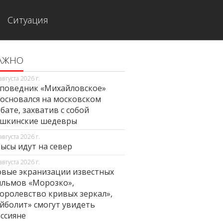
Ситуация
АЖНО
августа 2026 г.
поведник «Михайловское»
основался на московском
бате, захватив с собой
ушкинские шедевры
августа 2026 г.
ысы идут на север
августа 2026 г.
вые экранизации известных
льмов «Морозко»,
оролевство кривых зеркал»,
йболит» смогут увидеть
ссияне