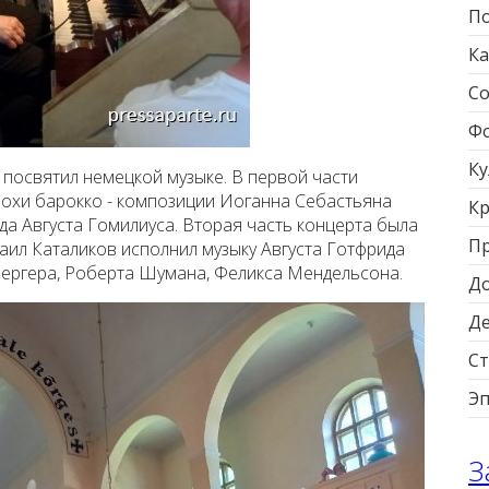
По
Ка
Со
Фо
Ку
посвятил немецкой музыке. В первой части
охи барокко - композиции Иоганна Себастьяна
Кр
ида Августа Гомилиуса. Вторая часть концерта была
П
ил Каталиков исполнил музыку Августа Готфрида
бергера, Роберта Шумана, Феликса Мендельсона.
Д
Д
Ст
Э
З