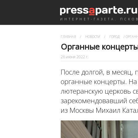
ИНТЕРНЕТ-ГАЗЕТА. ПСКО
ГЛАВНАЯ
/
НОВОСТИ
/
ГОРОД
/
ОРГАНН
Органные концерты 
26 июня 2022 г.
После долгой, в месяц,
органные концерты. На
лютеранскую церковь св
зарекомендовавший себ
из Москвы Михаил Ката