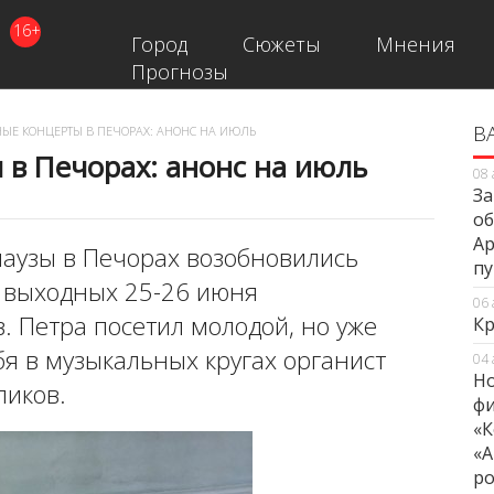
16+
Город
Сюжеты
Мнения
Прогнозы
В
В
ЫЕ КОНЦЕРТЫ В ПЕЧОРАХ: АНОНС НА ИЮЛЬ
в Печорах: анонс на июль
08 
За
об
Ар
 паузы в Печорах возобновились
п
 выходных 25-26 июня
06 
. Петра посетил молодой, но уже
Кр
я в музыкальных кругах органист
04 
Но
ликов.
фи
«К
«А
ро