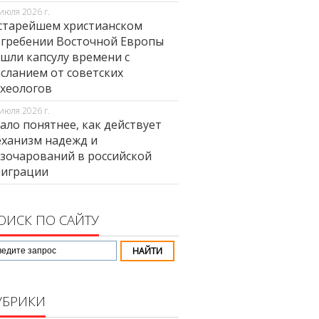
июля 2026 г.
старейшем христианском
гребении Восточной Европы
шли капсулу времени с
сланием от советских
хеологов
июля 2026 г.
ало понятнее, как действует
ханизм надежд и
зочарований в российской
миграции
ОИСК ПО САЙТУ
УБРИКИ