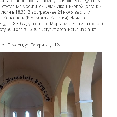
ханьков анонсировал афишу на июль. В следующем
ыступление москвичек Юлии Иконниковой (орган) и
 июля в 18.30. В воскресенье 24 июля выступит
из Кондопоги (Республика Карелия). Начало
ицу, в 18.30 дадут концерт Маргарита Еськина (орган)
ту 30 июля в 16.30 выступит органистка из Санкт-
од Печоры, ул. Гагарина, д. 12а.