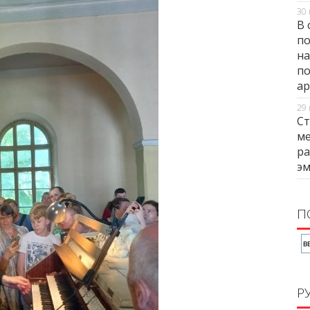
30 
В 
по
на
по
ар
29 
Ст
ме
ра
э
П
Р